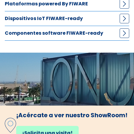
Plataformas powered By FIWARE
S
olutions
Dispositivos IoT FIWARE-ready
end-to-end
Platforms
Componentes software FIWARE-ready
IoT devices
Software enablers
¡Acércate a ver nuestro ShowRoom!
¡Solicita una visita!